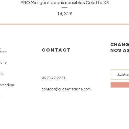
Aperçu rapide
PRO Mini gant peaux sensibles Colette X3
Prix
14,22 €
CHANG
CONTACT
nos a
ions
toire
rs
06 73 47 22 31
revendeur
contact@aliceetjeanne.com
o