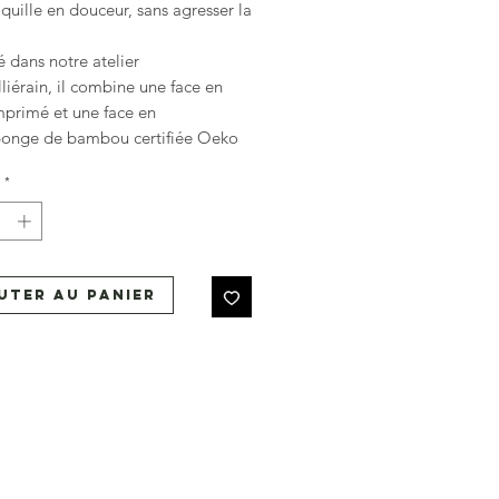
uille en douceur, sans agresser la
 dans notre atelier
iérain, il combine une face en
mprimé et une face en
onge de bambou certifiée Oeko
r une absorption et une douceur
*
rables.
éro déchet :
Glissez les petits
 savon à l'intérieur du gant pour
e mousser jusqu'à la dernière trace,
uter au panier
pillage.
fines petites fleurs dans une
 de vieux rose et de violine. Un
discret et élégant, facile à
r.
ons: 10x14