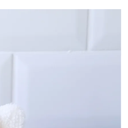
e imprimée en coton
e écru en micro éponge de bambou
 Oeko Tex
en machine à 30°