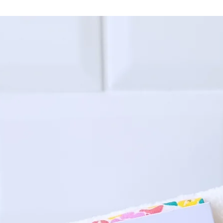
- 1 fac
- 1 fac
certifié
Lavage 