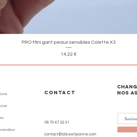
Aperçu rapide
PRO Mini gant peaux sensibles Colette X3
Prix
14,22 €
CHANG
CONTACT
nos a
ions
toire
rs
06 73 47 22 31
revendeur
contact@aliceetjeanne.com