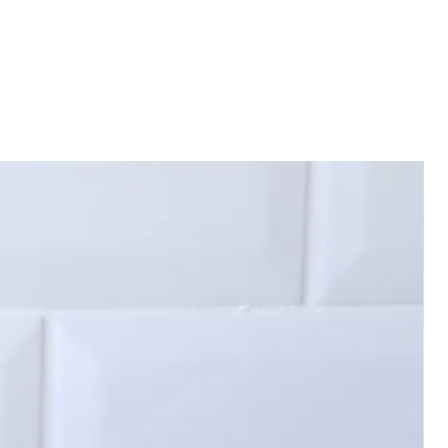
e pour toutes nos créations, nos
s sont cousue main avec amour
tre
atelier montpelliérain.