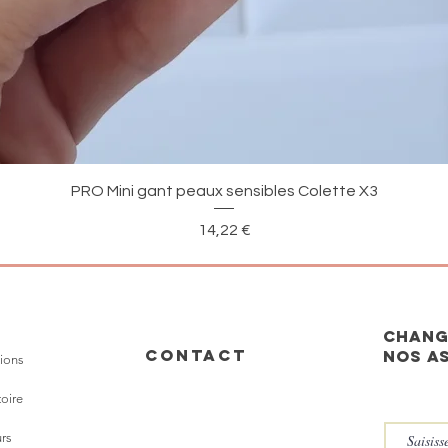
Aperçu rapide
PRO Mini gant peaux sensibles Colette X3
Prix
14,22 €
CHANG
CONTACT
nos a
ions
toire
rs