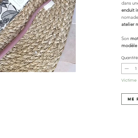
dans u
enduit 
nomade 
atelier 
Son
mot
modèle 
Quantité
Victime
Me 