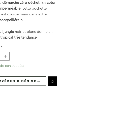
ne
démarche zéro déchet
. En
coton
imperméable
, cette pochette
est cousue main dans notre
montpelliérain.
if jungle
noir et blanc
donne un
tropical très tendance
.
*
 de son succès
prévenir dès son retour en stock