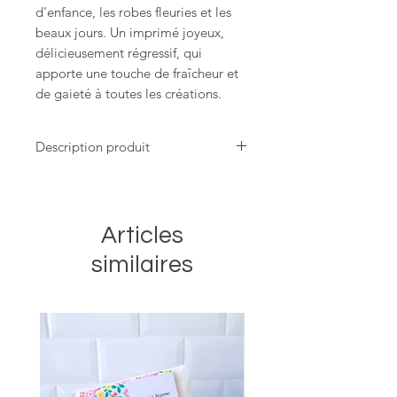
d'enfance, les robes fleuries et les
beaux jours. Un imprimé joyeux,
délicieusement régressif, qui
apporte une touche de fraîcheur et
de gaieté à toutes les créations.
Cette
pochette à brosse à dent v
ous
Description produit
permet de
protéger et transporter
votre brosse à dent facilement dans
Dimension: 22x4 cm
une
démarche zéro déchet
. En
Lavage à l'eau froide. Pas de sèche
coton enduit imperméable
, cette
linge.
Articles
pochette nomade est cousue main
dans notre
atelier montpelliérain.
similaires