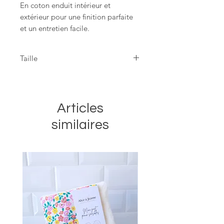
En coton enduit intérieur et
extérieur pour une finition parfaite
et un entretien facile.
Graphique, sobre et unisexe, notre
Taille
motif
Camille
est une valeur sûre.
29x25cm
Et comme pour toutes nos
créations, nos trousses sont cousue
Articles
main avec amour dans notre
atelier
montpelliérain.
similaires