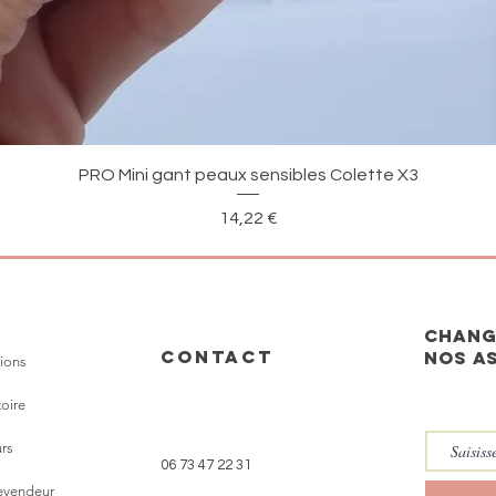
Aperçu rapide
PRO Mini gant peaux sensibles Colette X3
Prix
14,22 €
CHANG
CONTACT
nos a
ions
toire
rs
06 73 47 22 31
revendeur