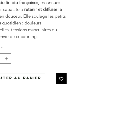
de lin bio françaises
, reconnues
ur capacité à
retenir et diffuser la
en douceur. Elle soulage les petits
 quotidien : douleurs
lles, tensions musculaires ou
envie de cocooning.
*
 un bleu profond, presque nuit,
 de bouquets délicats. Un motif
qui se marie facilement à vos
ls du quotidien.
uter au panier
e à la main, dans notre atelier à
ier.
ion
: à chauffer au micro-ondes ou
au congélateur pour un effet froid.
on : 14 x 23 cm